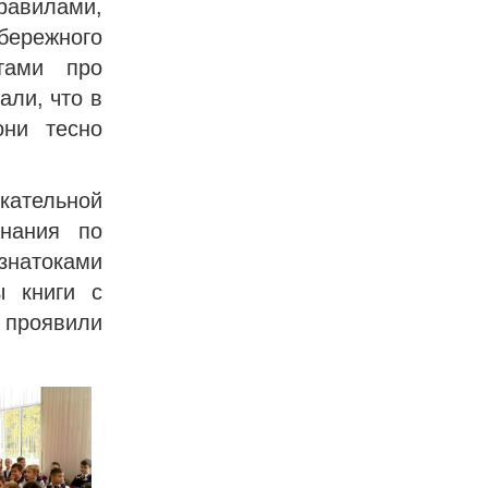
равилами,
ережного
тами про
али, что в
они тесно
ательной
знания по
натоками
ы книги с
 проявили