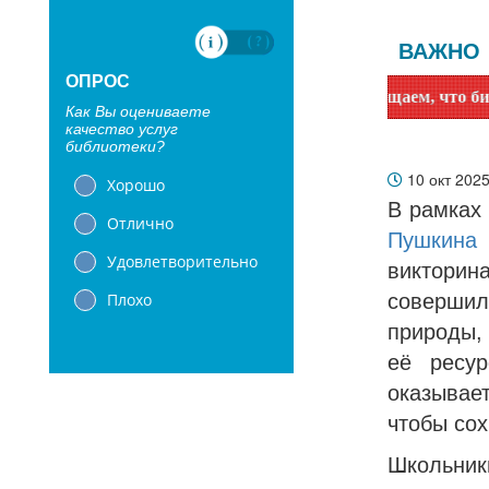
ВАЖНО
ОПРОС
Уважаемые читатели! Сообщаем, что библиотеки с 1
Как Вы оцениваете
качество услуг
библиотеки?
10 окт 202
Хорошо
В рамках
Отлично
Пушкина
Удовлетворительно
виктори
Плохо
соверши
природы, 
её ресур
оказывае
чтобы сох
Школьник