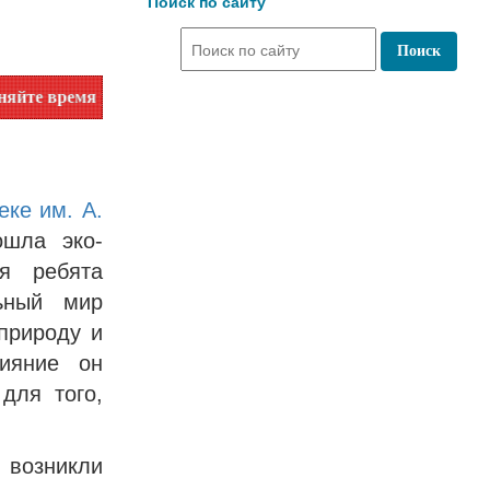
Поиск по сайту
работы по номеру телефона или на сайте в разделе "Библиот
еке им. А.
шла эко-
я ребята
ьный мир
 природу и
лияние он
для того,
 возникли