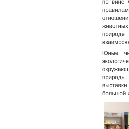
по вине 
правила
отношен
животных 
природе 
взаимосвя
Юные чи
экологич
окружаю
природы.
выставки
большой 