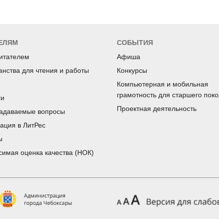
ЕЛЯМ
СОБЫТИЯ
читателем
Афиша
анства для чтения и работы
Конкурсы
Компьютерная и мобильная
грамотность для старшего пок
ги
Проектная деятельность
задаваемые вопросы
рация в ЛитРес
ы
симая оценка качества (НОК)