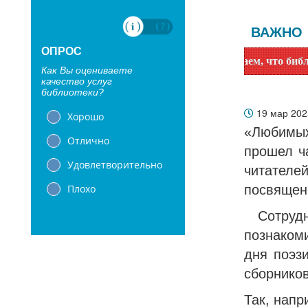
ВАЖНО
ОПРОС
Уважаемые читатели! Сообщаем, что библиотеки с 1 
Как Вы оцениваете
качество услуг
библиотеки?
19 мар 20
Хорошо
«Любимых
Отлично
прошел ч
Удовлетворительно
читателе
Плохо
посвящен
Сотрудн
познаком
дня поэз
сборников
Так, напр