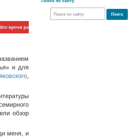
Поиск по сайту
аботы по номеру телефона или на сайте в разделе "Библиот
названием
ья» и для
яковского
,
тературы
семирного
ели обзор
ди меня, и