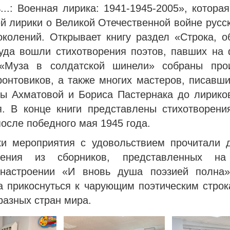
...: Военная лирика: 1941-1945-2005», котора
й лирики о Великой Отечественной войне русс
околений. Открывает книгу раздел «Строка, о
куда вошли стихотворения поэтов, павших на 
«Муза в солдатской шинели» собраны про
ронтовиков, а также многих мастеров, писавши
ы Ахматовой и Бориса Пастернака до лириков
я. В конце книги представлены стихотворения
осле победного мая 1945 года.
и мероприятия с удовольствием прочитали д
орения из сборников, представленных на
-настроении «И вновь душа поэзией полна»
а прикоснуться к чарующим поэтическим строк
разных стран мира.