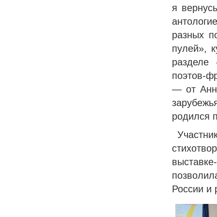
я вернусь
антологие
разных п
пулей», 
разделе 
поэтов-ф
— от Анн
зарубежь
родился п
Участник
стихотв
выставке
позволил
России и 