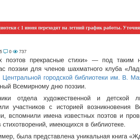
июня переходят на летний график работы. Уточняйте время р
25
0
737
 поэтов прекрасные стихи» — под таким 
ас поэзии для членов шахматного клуба «Лад
й
Центральной городской библиотеки им. В. Ма
ный Всемирному дню поэзии.
ики отдела художественной и детской ли
или участников с историей возникновения В
ии, вспомнили имена известных поэтов и пров
 стихотворений, имеющихся в библиотеке.
имер, была представлена уникальная книга «Ж