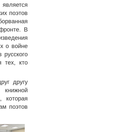
я является
ких поэтов
борванная
фронте. В
изведения
х о войне
 русского
 тех, кто
руг другу
 книжной
, которая
ам поэтов