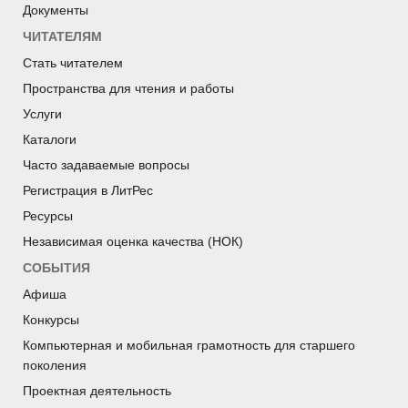
реализации силами и средствами структурных
Документы
подразделений и участия в грантовых конкурсах;
ЧИТАТЕЛЯМ
в структурных подразделениях действуют целевые
библиотечные программы по актуальным
Стать читателем
направлениям деятельности: продвижение книги и
Пространства для чтения и работы
чтения, гражданско-патриотическое, духовно-
Услуги
нравственное, экологическое, эстетическое
просвещение и воспитание, краеведение, здоровый
Каталоги
образ жизни, профилактика зависимостей,
Часто задаваемые вопросы
предупреждение правонарушений, работа с семьей и
Регистрация в ЛитРес
др.
Ресурсы
Независимая оценка качества (НОК)
Исследовательская деятельность:
СОБЫТИЯ
Качество библиотечных услуг и обслуживания в МБУК
Афиша
«Объединение библиотек города Чебоксары»
Конкурсы
(ежегодно).
Удовлетворенность потребителей качеством
Компьютерная и мобильная грамотность для старшего
муниципальных услуг, предоставляемых
поколения
муниципальными библиотеками г. Чебоксары
Проектная деятельность
(ежегодно).