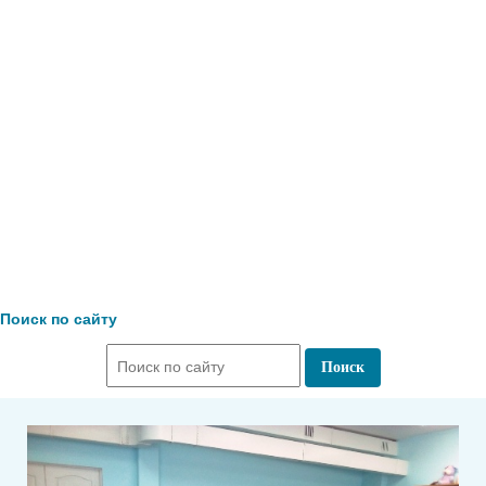
«Соработничество» в рамках Международного
открытого грантового конкурса «Православная
инициатива 2018-2019»; реализован на базе ЦГБ им. В.
Маяковского и Библиотеки – центра семейного чтения
им. М. Шумилова – филиала № 8 (2019 г.);
проект «Интеллектуально-правовая игра по
- поддержан грантовым
станциям «ZнаюПраво»»
конкурсом молодежных проектов ФАДМ
«Росмолодежь»; реализован на базе ЦГБ им. В.
Маяковского (2019 г.);
- совместный проект Фонда
проект «PRO-здоровье»
«Чувашия» и МБУК «Объединение библиотек
городаЧебоксары»; поддержан Фондом президентских
грантов; реализован в 2019-2020 гг.;
Поиск по сайту
проект «Добрый друг детей: создание
интерактивного мемориального уголка детского
писателя, поэта, драматурга, переводчика, ведущей
-
детских радио и телепередач В. С. Чаплиной»
поддержан первым конкурсом Фонда президентских
грантов на развитие гражданского общества;
реализован на базе Библиотеки – детского