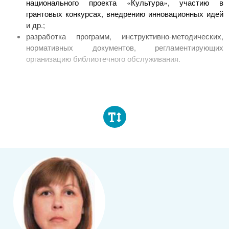
национального проекта «Культура», участию в
грантовых конкурсах, внедрению инновационных идей
и др.;
разработка программ, инструктивно-методических,
нормативных документов, регламентирующих
организацию библиотечного обслуживания.
Повышение квалификации библиотечных
специалистов:
реализация Плана мероприятий по развитию
компетенций и повышению квалификации основного
персонала МБУК «Объединение библиотек города
Чебоксары» на 2019-2024 гг.;
организация и проведение:
методических мероприятий в рамках выполнения
Муниципального задания на текущий год;
межрегиональных профессиональных телемостов
муниципальных общедоступных библиотек Городов
трудовой доблести;