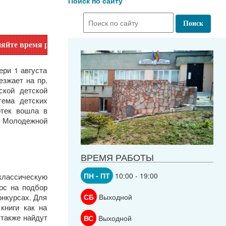
Поиск по сайту
оты по номеру телефона или на сайте в разделе "Библиотеки
ри 1 августа
еезжает на пр.
ской детской
тема детских
отек вошла в
 Молодежной
ВРЕМЯ РАБОТЫ
ПН - ПТ
10:00 - 19:00
лассическую
рос на подбор
СБ
Выходной
онкурсах. Для
книги как на
 также найдут
ВС
Выходной