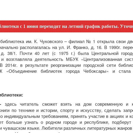
ня переходят на летний график работы. Уточняйте время раб
библиотека им. К. Чуковского – филиал № 1 открыла свои две
начально располагалась на
ул. И. Франко, д. 16. В 1990г. пер
 д. 38/1.
Почти 40 лет (с 1975 г.) была Центральной город
 и возглавляла деятельность МБУК «Централизованная сис
 В 2014г. в результате реорганизации городской сети библи
К «Объединение библиотек города Чебоксары» и стала
иблиотеки:
здесь читатель сможет взять на дом современную и к
 -
книги по технике и истории, спорту и искусству, сделать зап
о индивидуальным требованиям, принять участие в акциях и к
чет больше узнать о родном городе и республике, подберут 
 и чувашском языке. Любители различных литературных жанров