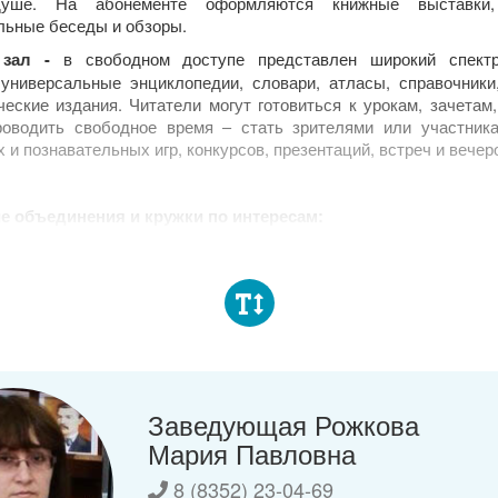
уше. На абонементе оформляются книжные выставки,
льные беседы и обзоры.
в свободном доступе представлен широкий спектр
 зал -
 универсальные энциклопедии, словари, атласы, справочники
еские издания. Читатели могут готовиться к урокам, зачетам
роводить свободное время – стать зрителями или участника
 и познавательных игр, конкурсов, презентаций, встреч и вечер
е объединения и кружки по интересам:
ая студия «Today» для детей и подростков, желающих изучать
 медиа-центр «Куча-мала!» для тех, кто хочет изучать журнал
кое мастерство, фотографию, анимацию, операторское искусс
 юного читателя» - цикл занятий по приобщению детей к кни
тво с творчеством писателей-классиков;
дней не смолкнет слава» - цикл занятий по патриотическом
Заведующая Рожкова
тающего поколения на примере героизма и мужества вои
Мария Павловна
ние исторической памяти.
8 (8352) 23-04-69