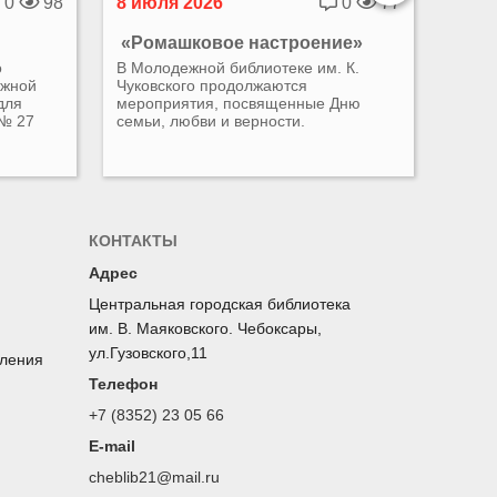
0
98
8 июля 2026
0
77
8 ию
«Ромашковое настроение»
«Ро
о
В Молодежной библиотеке им. К.
Сотру
ежной
Чуковского продолжаются
библи
для
мероприятия, посвященные Дню
актив
 № 27
семьи, любви и верности.
нежны
КОНТАКТЫ
Адрес
Центральная городская библиотека
им. В. Маяковского. Чебоксары,
ул.Гузовского,11
оления
Телефон
+7 (8352) 23 05 66
E-mail
cheblib21@mail.ru