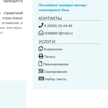
 проводятся
Последний четверг месяца -
санитарный день
 справочной
КОНТАКТЫ
, отраслевые
, экзаменам и
8 (8352) 23-04-69
ми викторин,
ов.
childlibfil1@mail.ru
УСЛУГИ
Ксерокопия
 иностранные
Печать
истику, кино,
Ламинирование
тво, технику
Сканирование
ге и чтению,
Набор текста
у воспитанию
нов России,