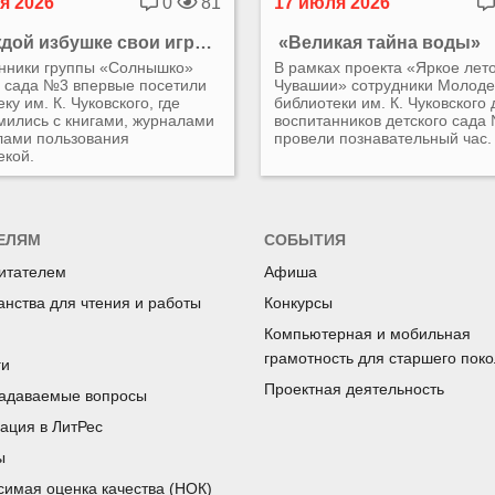
я 2026
0
81
17 июля 2026
«В каждой избушке свои игрушки»
«Великая тайна воды»
нники группы «Солнышко»
В рамках проекта «Яркое лет
о сада №3 впервые посетили
Чувашии» сотрудники Молод
ку им. К. Чуковского, где
библиотеки им. К. Чуковского 
мились с книгами, журналами
воспитанников детского сада
лами пользования
провели познавательный час.
екой.
ЕЛЯМ
СОБЫТИЯ
читателем
Афиша
анства для чтения и работы
Конкурсы
Компьютерная и мобильная
грамотность для старшего пок
ги
Проектная деятельность
задаваемые вопросы
рация в ЛитРес
ы
симая оценка качества (НОК)