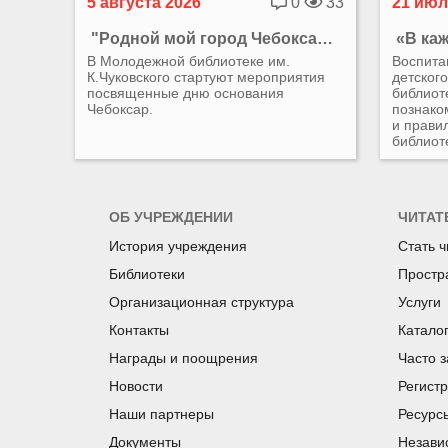
5 августа 2026
0
33
21 июл
"Родной мой город Чебоксары"
В Молодежной библиотеке им.
Воспита
К.Чуковского стартуют мероприятия
детског
посвященные дню основания
библиоте
Чебоксар.
познако
и прави
библиот
ОБ УЧРЕЖДЕНИИ
ЧИТАТ
История учреждения
Стать 
Библиотеки
Простр
Организационная структура
Услуги
Контакты
Катало
Награды и поощрения
Часто 
Новости
Регист
Наши партнеры
Ресурс
Документы
Незави