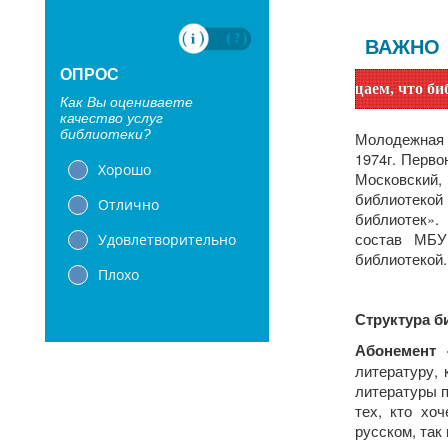
ВАЖНО
ОПРОС
Уважаемые читатели! Сообщаем, что библиотеки с 1 ию
Как Вы оцениваете
качество услуг
библиотеки?
Молодежная 
1974г.
Перво
Хорошо
Московский,
библиотекой
Отлично
библиотек».
состав МБУ
Удовлетворительно
библиотекой.
Плохо
Структура б
Абонемент
литературу, 
литературы п
тех, кто хо
русском, так