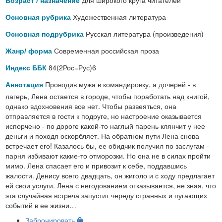
Возраст / назначение
Художественная литература
Основная рубрика
Русская литература (произведения)
Основная подрубрика
Современная российская проза
Жанр/ форма
84(2Рос=Рус)6
Индекс ББК
Проводив мужа в командировку, а дочерей - в
Аннотация
лагерь, Лена остается в городе, чтобы поработать над книгой,
однако вдохновения все нет. Чтобы развеяться, она
отправляется в гости к подруге, но настроение оказывается
испорчено - по дороге какой-то наглый парень клянчит у нее
деньги и походя оскорбляет. На обратном пути Лена снова
встречает его! Казалось бы, ее обидчик получил по заслугам -
парня избивают какие-то отморозки. Но она не в силах пройти
мимо. Лена спасает его и привозит к себе, поддавшись
жалости. Денису всего двадцать, он жиголо и с ходу предлагает
ей свои услуги. Лена с негодованием отказывается, не зная, что
эта случайная встреча запустит череду странных и пугающих
событий в ее жизни…
Забронировать